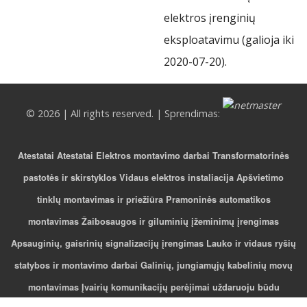
elektros įrenginių
eksploatavimu (galioja iki
2020-07-20).
© 2026 | All rights reserved. | Sprendimas:
Atestatai
Atestatai
Elektros montavimo darbai
Transformatorinės
pastotės ir skirstyklos
Vidaus elektros instaliacija
Apšvietimo
tinklų montavimas ir priežiūra
Pramoninės automatikos
montavimas
Žaibosaugos ir giluminių įžeminimų įrengimas
Apsauginių, gaisrinių signalizacijų įrengimas
Lauko ir vidaus ryšių
statybos ir montavimo darbai
Galinių, jungiamųjų kabelinių movų
montavimas
Įvairių komunikacijų perėjimai uždaruoju būdu